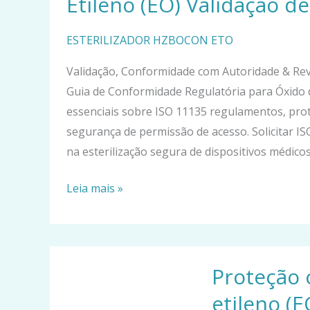
Etileno (EO) Validação de
Regulatória
para
ESTERILIZADOR HZBOCON ETO
Óxido
Validação, Conformidade com Autoridade & Reva
de
Guia de Conformidade Regulatória para Óxido de
Etileno
essenciais sobre ISO 11135 regulamentos, proto
(EO)
segurança de permissão de acesso. Solicitar ISO 
Validação
na esterilização segura de dispositivos médic
de
Esterilização
Leia mais »
Proteção
Proteção 
contra
explosão
etileno (E