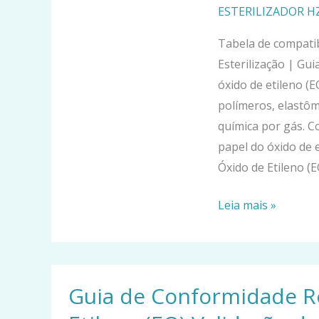
materiais
ESTERILIZADOR 
para
Tabela de compatib
óxido
Esterilização | Gu
de
óxido de etileno (
etileno
polímeros, elastôme
(EO)
química por gás. C
Esterilização
papel do óxido de 
Óxido de Etileno (E
Leia mais »
Guia
Guia de Conformidade Re
de
Conformidade