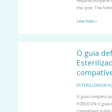
required ethylene 
de
the cycle
.
The follo
Pressão
Leia mais »
Positiva
O
O guia def
guia
definitivo
Esteriliz
para
compatíve
ISO
11135
ESTERILIZADOR 
Esterilizadores
médicos
O guia completo pa
ETO
HZBOCON O guia de
compatíveis
compatíveis publi