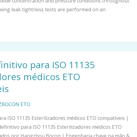
oxide concentration and pressure conditions throughout
wing leak tightness tests are performed on an
initivo para ISO 11135
adores médicos ETO
is
HZBOCON ETO
ra ISO 11135 Esterilizadores médicos ETO compatíveis |
finitivo para ISO 11135 Esterilizadores médicos ETO
cados por Hangzhou Bocon | Engenharia chave na mão &