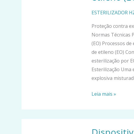
em
óxido
ESTERILIZADOR 
de
Proteção contra ex
etileno
Normas Técnicas P
(EO)
(EO) Processos de 
Esterilização
de etileno (EO) Con
esterilização por E
Esterilização Uma
explosiva mistura
Leia mais »
Dispositivo
Dispositi
médico