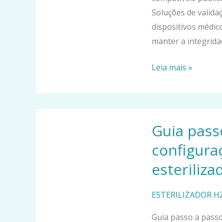
Soluções de valida
dispositivos médic
manter a integridad
Leia mais »
Guia
Guia pass
passo
a
configura
passo
esteriliz
de
seleção
ESTERILIZADOR 
técnica
e
Guia passo a passo