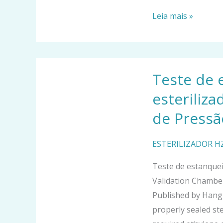
ciclo
Leia mais »
&
PCD
Teste
Teste de 
de
estanqueidade
esteriliz
da
de Pressã
câmara
do
ESTERILIZADOR 
esterilizador
ETO
Teste de estanque
|
Validation Chamber
Negativo
Published by Han
&
properly sealed st
Validação