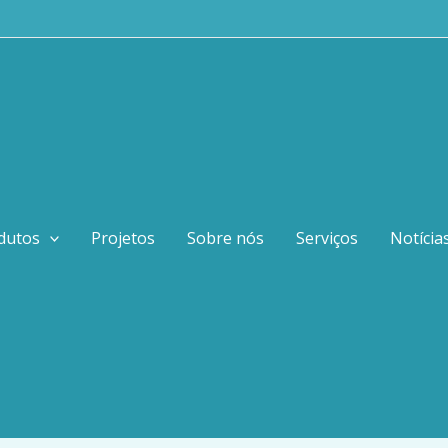
IAR
dutos
Projetos
Sobre nós
Serviços
Notícia
 etileno