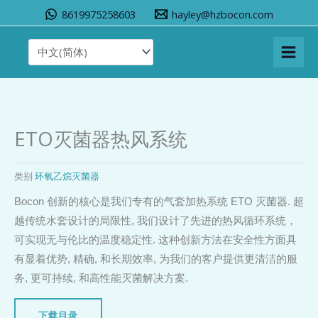
跳
8619975258603
hayley@hzbocon.com
至
内
容
ETO灭菌器热风系统
类别
环氧乙烷灭菌器
Bocon 创新的核心是我们专有的气套加热系统 ETO 灭菌器. 超
越传统水套设计的局限性, 我们设计了先进的热风循环系统，
可实现无与伦比的温度稳定性. 这种创新方法在安全性方面具
有显着优势, 精确, 和长期效率, 为我们的客户提供更清洁的服
务, 更可持续, 和高性能灭菌解决方案.
下载目录