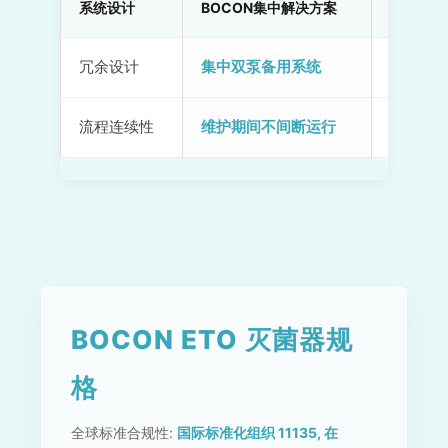
系统设计
BOCON集中解决方案
独立供暖
冗余设计
集中双泵备用系统
每台 E
流程连续性
维护期间不间断运行
如果个
BOCON ETO 灭菌器规
格
全球标准合规性:
国际标准化组织 11135, 在