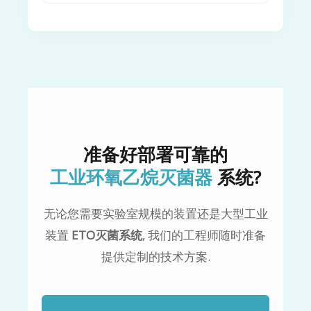
内窥镜:
支气管镜, 膀胱镜, 食管镜, 纵
最终包装:
最终包装后灭菌，避免二次
是的, 我们提供完整的
胖的, IQ, OQ
, 和全
隔镜, ETC.
污染.
面的支持
质子Q
. 这可以确保您的
ETO灭
菌系统
完全符合 ISO 等国际监管标准
塑料和橡胶:
手套, 注射器, 输液装置,
材料安全:
低温加工保持产品原有特
11135 和CE, 包括完整的软件验证.
导管, 和袋子.
性.
仪器仪表:
起搏器, 人造骨, 缝合线, 骨
全球信托:
安全有效使用的悠久历史，
板, 和医用电钻.
已验证约 50,000 种医疗器械.
准备好部署可靠的
麻醉容器:
气管插管, 面具, 氧气帐篷,
低维护成本:
专为工业规模而设计，运
工业环氧乙烷灭菌器
系统?
和雾化器.
营和维护成本低.
纺织品:
手术衣, 帽子, 寝具, 纱布, 和绷
了解更多ETO与其他灭菌方式的区别.
无论您需要实验室规模的装置还是大型工业
带.
装置
ETO灭菌系统
, 我们的工程师随时准备
提供定制的技术方案.