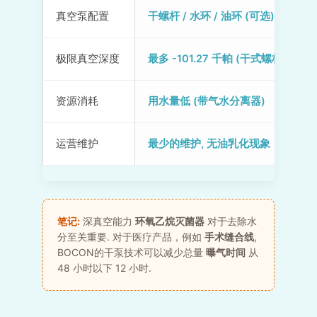
真空泵配置
干螺杆 / 水环 / 油环 (可选)
极限真空深度
最多 -101.27 千帕 (干式螺杆系统)
资源消耗
用水量低 (带气水分离器)
运营维护
最少的维护, 无油乳化现象
笔记:
深真空能力
环氧乙烷灭菌器
对于去除水
分至关重要. 对于医疗产品，例如
手术缝合线
,
BOCON的干泵技术可以减少总量
曝气时间
从
48 小时以下 12 小时.