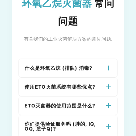
环氧乙烷灭菌器
常问
问题
有关我们的工业灭菌解决方案的常见问题.
什么是环氧乙烷 (排队) 消毒?
使用ETO灭菌系统有哪些优点?
环氧乙烷是一种气体，广泛用于灭菌, 多
于 50% 的医疗器械经过环氧乙烷灭菌.
在一个
BOCON工业ETO灭菌器
, ETO 可
ETO灭菌器的使用范围是什么?
这
工业环氧乙烷灭菌器
系统为复杂的医
以用作 100% ETO 或与二氧化碳结合使
疗设备提供无与伦比的优势:
用，可确保热敏产品具有最大的微生物
你们提供验证服务吗 (胖的, IQ,
我们的
工业环氧乙烷灭菌器
解决方案适
高渗透率:
由于 EO 气体的渗透特性，
杀伤力.
OQ, 质子Q)?
用于多种产品. 具体咨询, 请
联系我们
.
非常适合大容量灭菌.