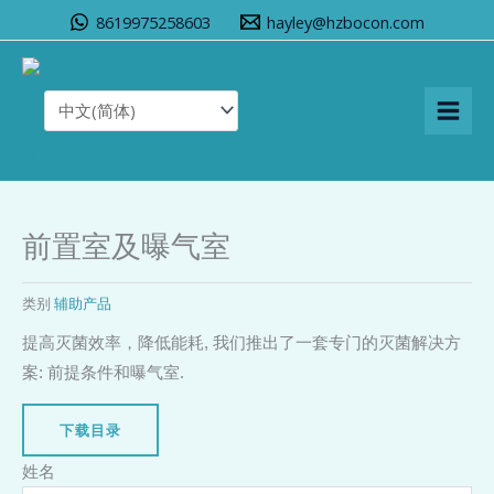
跳
8619975258603
hayley@hzbocon.com
至
内
容
前置室及曝气室
类别
辅助产品
提高灭菌效率，降低能耗, 我们推出了一套专门的灭菌解决方
案: 前提条件和曝气室.
下载目录
姓名