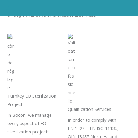
We don’t just sell equipment
;
we deliver peace of mind
through a full suite of professional services
.
Turnkey EO Sterilization
Project
Qualification Services
In Bocon
,
we manage
In order to comply with
every aspect of EO
EN
1422
– EN ISO
11135,
sterilization projects
OIN 13485 Normes,
and