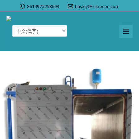
跳
家
/ 產品
8619975258603
hayley@hzbocon.com
至
產品
內
容