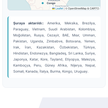
Congo
Leaflet
|
© OpenStreetMap & CARTO
Şuraya aktarıldı::
Amerika, Meksika, Brezilya,
Zimbabwe
Paraguay, Vietnam, Suudi Arabistan, Kolombiya,
Botswana
Moğolistan, Rusya, Cezayir, BAE, Mısır, Umman,
Pakistan, Uganda, Zimbabve, Botsvana, Yemen,
South Africa
Irak, İran, Kazakistan, Özbekistan, Türkiye,
Hindistan, Endonezya, Bangladeş, Sri Lanka, Suriye,
Japonya, Katar, Kore, Tayland, Etiyopya, Malezya,
Kamboçya, Peru, Güney Afrika, Nijerya, Nepal,
Somali, Kanada, İtalya, Burma, Kongo, Uruguay.