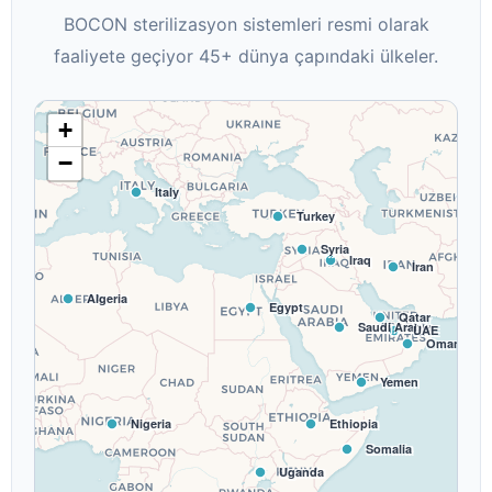
BOCON sterilizasyon sistemleri resmi olarak
faaliyete geçiyor 45+ dünya çapındaki ülkeler.
+
−
Italy
U
Turkey
Syria
Iraq
Iran
Algeria
Egypt
Qatar
Saudi Arabia
UAE
Oman
Yemen
Nigeria
Ethiopia
Somalia
Uganda